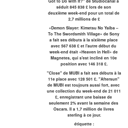
Got to Do with It?" de Studiocanal a 
séduit 845 838 £ lors de son 
deuxième week-end pour un total de 
2,7 millions de £
«Demon Slayer: Kimetsu No Yaiba – 
To The Swordsmith Village» de Sony 
a fait ses débuts à la sixième place 
avec 567 638 £ et l'autre début du 
week-end était «Heaven in Hell» de 
Magnetes, qui s'est incliné en 10e 
position avec 146 318 £.
"Close" de MUBI a fait ses débuts à la 
11e place avec 128 501 £. "Aftersun" 
de MUBI est toujours aussi fort, avec 
une collection du week-end de 21 011 
£, enregistrant une baisse de 
seulement 2% avant la semaine des 
Oscars. Il a 1,7 million de livres 
sterling à ce jour.
étiquette :